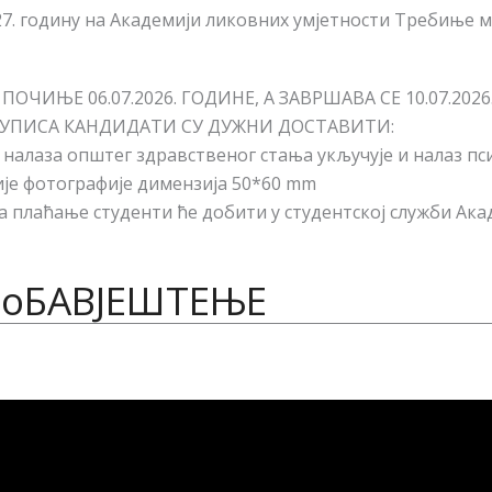
027. годину на Академији ликовних умјетности Требиње
ЧИЊЕ 06.07.2026. ГОДИНЕ, А ЗАВРШАВА СЕ 10.07.2026
УПИСА КАНДИДАТИ СУ ДУЖНИ ДОСТАВИТИ:
д налаза општег здравственог стања укључује и налаз пс
ије фотографије димензија 50*60 mm
за плаћање студенти ће добити у студентској служби Ака
oБАВЈЕШТЕЊЕ