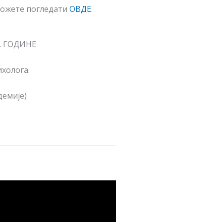
 можете погледати
ОВДЕ
.
. ГОДИНЕ
ихолога.
демије)