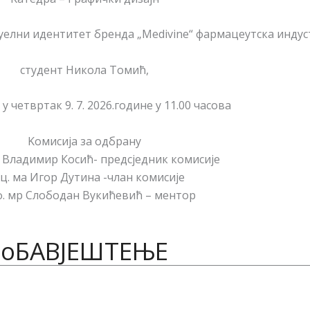
уелни идентитет бренда „Medivine“ фармацеутска индус
студент Никола Томић,
у четвртак 9. 7. 2026.године у 11.00 часова
Kомисијa за одбрану
 Владимир Косић- предсједник комисије
ц. ма Игор Дутина -члан комисије
. мр Слободан Вукићевић – ментор
oБАВЈЕШТЕЊЕ