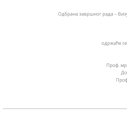
Одбрана завршног рада – Виз
одржаће се 
Проф. мр
До
Проф