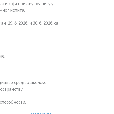
ати који пријаву реализују
мног испита.
ржан
29. 6. 2026.
и
30. 6. 2026.
са
не.
огодишње средњошколско
остранству.
 способности.