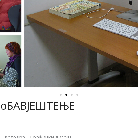
oБАВЈЕШТЕЊЕ
Kатедрa – Графички дизајн