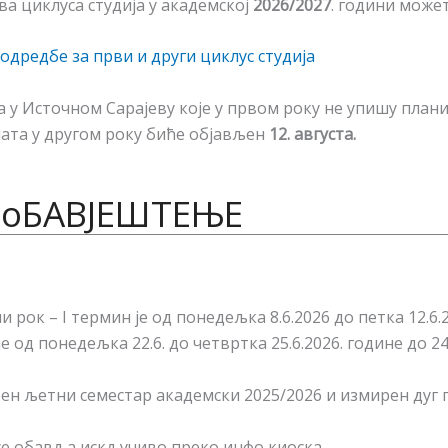
а циклуса студија у академској
2026/2027
. години може
одредбе за први и други циклус студија
у Источном Сарајеву које у првом року не упишу плани
ната у другом року биће објављен
12. августа.
oБАВЈЕШТЕЊЕ
и рок – I термин је од понедељка 8.6.2026 до петка 12.6.20
е од понедељка 22.6. до четвртка 25.6.2026. године до 24
рен љетни семестар академски 2025/2026 и измирен дуг 
се обавља искључиво преко инфо киоска.