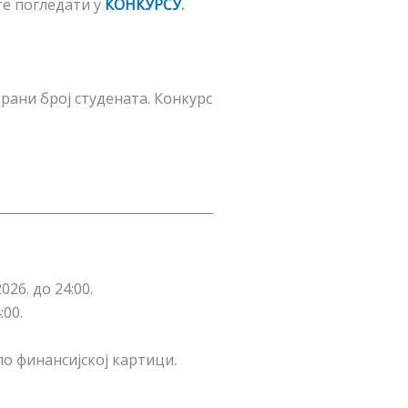
те погледати у
КОНКУРСУ
.
рани број студената. Конкурс
26. до 24:00.
:00.
по финансијској картици.