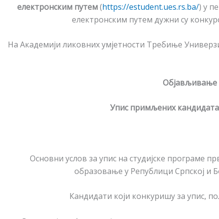
електронским путем
(
https://estudent.ues.rs.ba/
) у п
електронским путем дужни су конкур
На Академији ликовних умјетности Требиње Универзи
Објављивање 
Упис примљених кандидата
Основни услов за упис на студијске програме 
образовање у Републици Српској и 
Кандидати који конкуришу за упис, по