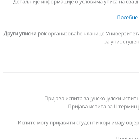
Детаљније информације о условима уписа на сва дв
Посебне 
Други уписни рок
организоваће чланице Универзитета 
за упис студе
Пријава испита за јунско јулски испитн
Пријава испита за II термин ј
-Испите могу пријавити студенти који имају овје
-Пријава 