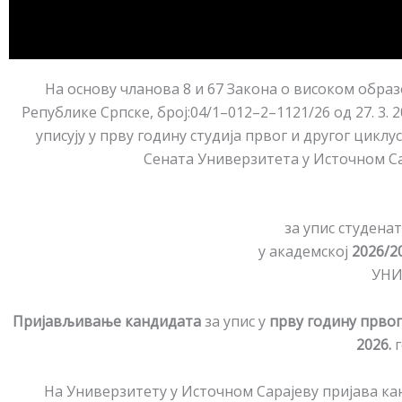
На основу чланова 8 и 67 Закона о високом образо
Републике Српске, број:04/1–012–2–1121/26 од 27. 3. 20
уписују у прву годину студија првог и другог цикл
Сената Универзитета у Источном Сараје
за упис студена
у академској
2026/2
УНИ
Пријављивање кандидата
за упис у
прву годину првог
2026.
г
На Универзитету у Источном Сарајеву пријава кан