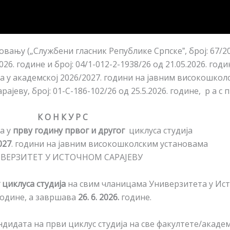
вању („Службени гласник Републике Српскеˮ, број: 67/20
26. године и број: 04/1-012-2-1938/26 од 21.05.2026. годи
уса у академској 2026/2027. години на јавним високошко
ву, број: 01-С-186-102/26 од 25.5.2026. године, р а с п и 
К О Н К У Р С
та у
прву годину првог и
другог
циклуса студија
027
. години на јавним високошколским установама
ВЕРЗИТЕТ У ИСТОЧНОМ САРАЈЕВУ
 циклуса студија
на свим чланицама Универзитета у Ис
одине, а завршава
26. 6. 2026.
године.
дидата на први циклус студија на све факултете/акаде