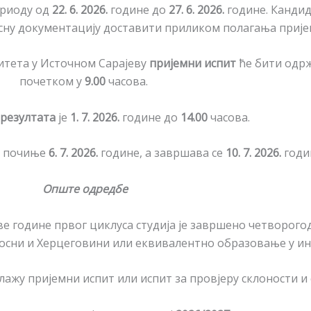
ериоду од
22. 6. 2026.
године до
27. 6. 2026.
године. Кандид
сну документацију доставити приликом полагања прије
тета у Источном Сарајеву
пријемни испит
ће бити од
почетком у
9.00
часова.
резултата
је
1. 7. 2026.
године до
14.00
часова.
почиње
6. 7. 2026.
године, а завршава се
10. 7. 2026.
годи
Опште одредбе
прве године првог циклуса студија је завршено четвор
Босни и Херцеговини или еквивалентно образовање у ин
лажу пријемни испит или испит за провјеру склоности и