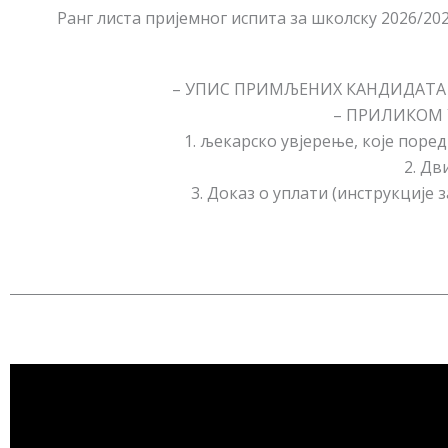
Ранг листа пријемног испита за школску 2026/2
– УПИС ПРИМЉЕНИХ КАНДИДАТА ПО
– ПРИЛИКОМ 
1. љекарско увјерење, које поре
2. Дв
3. Доказ о уплати (инструкције 