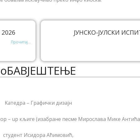
 2026
ЈУНСКО-ЈУЛСКИ ИСПИ
Прочитај...
oБАВЈЕШТЕЊЕ
Kатедрa – Графички дизајн
op – up кљиге (изабране песме Мирослава Мике Антића
студент Исидора Аћимовић,