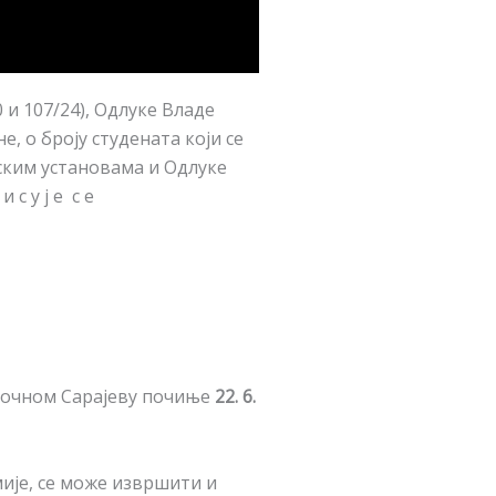
 и 107/24), Одлуке Владе
не, о броју студената који се
лским установама и Одлуке
с у ј е с е
точном Сарајеву почиње
22. 6.
мије, се може извршити и