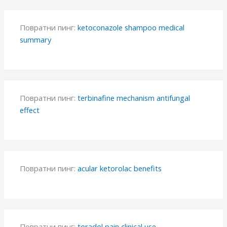
Повратни пинг:
ketoconazole shampoo medical
summary
Повратни пинг:
terbinafine mechanism antifungal
effect
Повратни пинг:
acular ketorolac benefits
Повратни пинг:
toradol pain clinical use