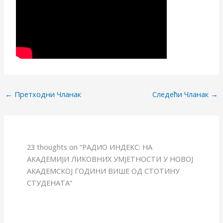
←
Претходни Чланак
Следећи Чланак
→
23 thoughts on “РАДИО ИНДЕКС: НА
АКАДЕМИЈИ ЛИКОВНИХ УМЈЕТНОСТИ У НОВОЈ
АКАДЕМСКОЈ ГОДИНИ ВИШЕ ОД СТОТИНУ
СТУДЕНАТА”