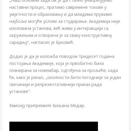
„Наш основни задатак је да стално унапређујемо
наставни процес, пратимо савремене токове у
умјетности и образовању и да младима пружимо
најбоље могуће услове за студирање. Академија није
изолована установа, већ живи у интеракцији са
окружењем и отворена је за сваку конструктивну
сарадњу“, нагласио је Брковић.
Додао је да је изложба поводом тридесет година
постојања Академије, која је првобитно била
планирана за новембар, одгођена за прољеће, када
ће, како је рекао, „околности бити погодније за један
свечанији и репрезентативнији приказ рада
установе“.
Емисију припремиле Биљана Медар.