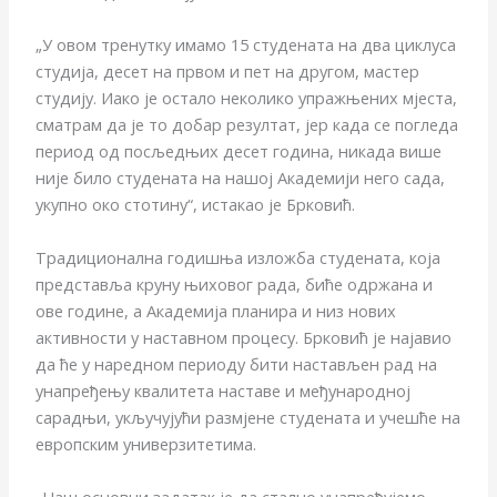
„У овом тренутку имамо 15 студената на два циклуса
студија, десет на првом и пет на другом, мастер
студију. Иако је остало неколико упражњених мјеста,
сматрам да је то добар резултат, јер када се погледа
период од посљедњих десет година, никада више
није било студената на нашој Академији него сада,
укупно око стотину“, истакао је Брковић.
Традиционална годишња изложба студената, која
представља круну њиховог рада, биће одржана и
ове године, а Академија планира и низ нових
активности у наставном процесу. Брковић је најавио
да ће у наредном периоду бити настављен рад на
унапређењу квалитета наставе и међународној
сарадњи, укључујући размјене студената и учешће на
европским универзитетима.