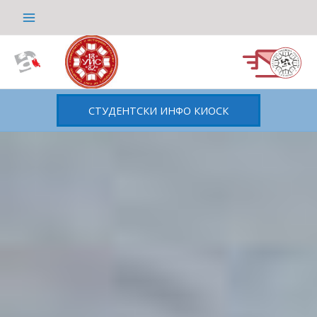
Пређи
на
садржај
СТУДЕНТСКИ ИНФО КИОСК