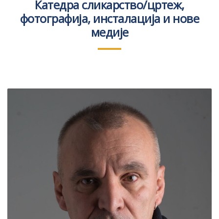
Катедра сликарство/цртеж,
фотографијa, инсталацијa и нове
медије