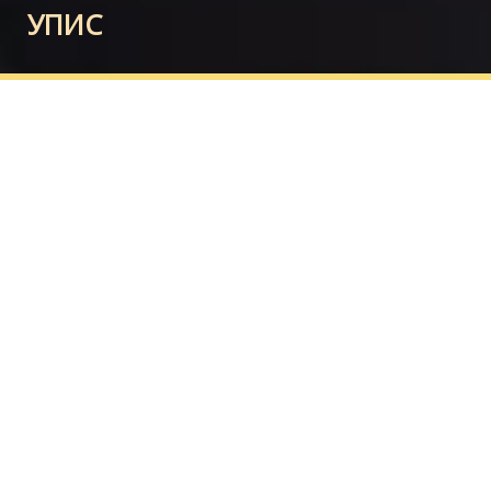
УПИС
К О Н К У Р С
НА
АКАДЕМИЈИ ЛИКОВНИХ УМЈЕТНОСТИ
ТРЕБИЊЕ, УНИВЕРЗИТЕТА У ИСТОЧНОМ
САРАЈЕВУ
Академија ликовних умјетности Требиње
на први
циклус студија
у академској 2026/27. години
,
у
први
уписни рок
уписује
9
студената на буџет,
3
на сaмофинансирању и
4
студента – страна
држављанина.