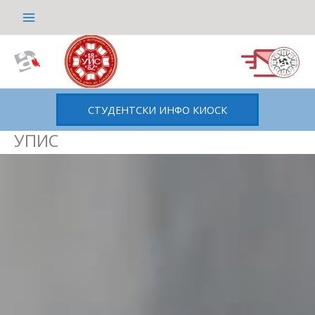
Пређи
на
садржај
СТУДЕНТСКИ ИНФО КИОСК
УПИС