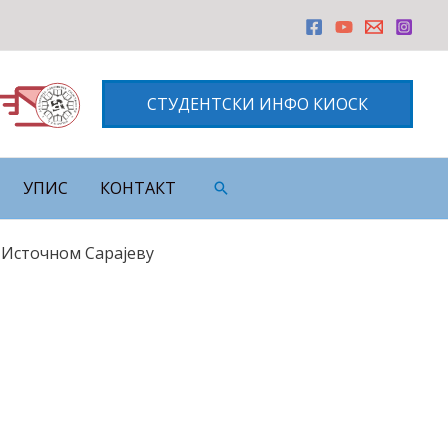
СТУДЕНТСКИ ИНФО КИОСК
УПИС
КОНТАКТ
Претрага
 Источном Сарајеву