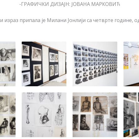
-ГРАФИЧКИ ДИЗАЈН: ЈОВАНА МАРКОВИЋ
и израз припала је Милани Јонлији са четврте године, од