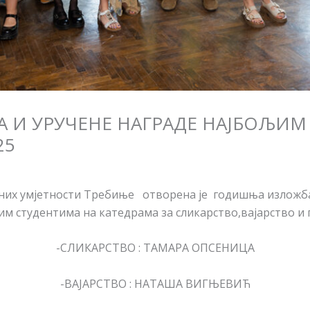
 И УРУЧЕНЕ НАГРАДЕ НАЈБОЉИМ
25
вних умјетности Требиње отворена je годишња изложба
м студентима на катедрама за сликарство,вајарство и 
-СЛИКАРСТВО : ТАМАРА ОПСЕНИЦА
-ВАЈАРСТВО : НАТАША ВИГЊЕВИЋ