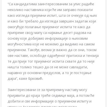
“Са кандидатима заинтересованим за упис радиће
неколико наставника који ће им заправо показати
како изгледа пријемни испит, шта се очекује од њих
и како би требало да изгледа завршен задатак који
омогућује полагање пријемног испита те како да
припреме своју мапу са најмање десет радова на
основу које добијамо информације о њиховим
могућностима које не можемо да видимо на самом
пријемном. Такође, веома је важно да се они, током
ове наставе, ослободе одређеног притиска и тензија
те да прије тог пријемног испита схвате да то није
ништа толико тешко да се не може савладати,
наравно уз основни предуслов, а то је постојање
дара”, каже Брковић.
Заинтересовани се за припремну наставу могу
пријавити до краја треће седмице маја, а потом ће
добити и све информације о пријемном испиту и
упису на Академију ликовних умјетности.