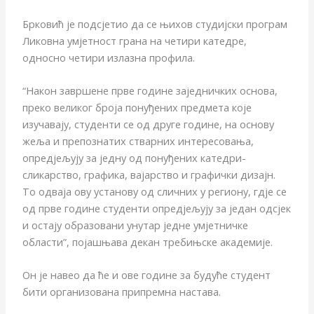
Брковић је подсјетио да се њихов студијски програм
Ликовна умјетност грана на четири катедре,
односно четири излазна профила.
“Након завршене прве године заједничких основа,
преко великог броја понуђених предмета које
изучавају, студенти се од друге године, на основу
жеља и препознатих стварних интересовања,
опредјељују за једну од понуђених катедри-
сликарство, графика, вајарство и графички дизајн.
То одваја ову установу од сличних у региону, гдје се
од прве године студенти опредјељују за један одсјек
и остају образовани унутар једне умјетничке
области”, појашњава декан требињске академије.
Он је навео да ће и ове године за будуће студент
бити организована припремна настава.