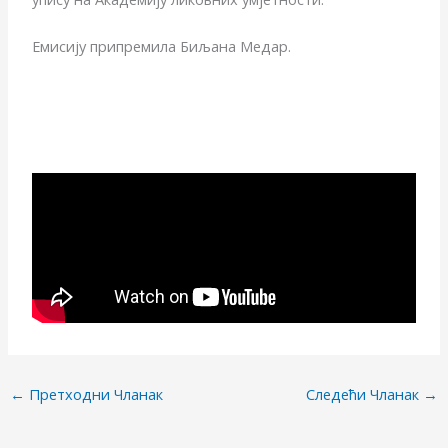
Емисију припремила Биљана Медар.
←
Претходни Чланак
Следећи Чланак
→