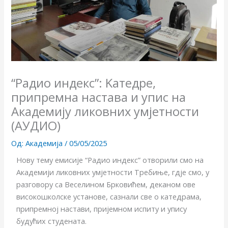
“Радио индекс”: Kатедре,
припремна настава и упис на
Академију ликовних умјетности
(АУДИО)
Од:
Академија
/
05/05/2025
Нову тему емисије “Радио индекс” отворили смо на
Академији ликовних умјетности Требиње, гдје смо, у
разговору са Веселином Брковићем, деканом ове
високошколске установе, сазнали све о катедрама,
припремној настави, пријемном испиту и упису
будућих студената.