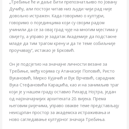
„Требиње ће и даље бити препознатљиво по Јовану
Дучићу, али постоји читав низ људи чији рад није
довољно истражен. Када говоримо о култури,
говоримо о појединцима који су својим радом
учинили да се за овај град чује на многим мјестима у
свијету, а управо је задатак Академије да подстакне
младе да тим трагом крену и да те теме озбиљније
проучавају“, истакао је Брковић.
Он је подсјетио на значајне личности везане за
Требиње, међу којима су Атанасије Поповић, Ристо
Вукановић, Мирко Кујачић и Вук Врчевић, сарадник
Вука Стефановића Караџића, као и на занимљив траг
који је у нашем граду оставио Рихард Нојтра, један
од најзначајнијих архитеката 20. вијека. Према
његовим ријечима, управо овакве теме представљају
неисцрпан простор за академска истраживања и
ново сагледавање културног значаја Требиња.