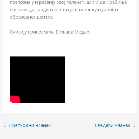
препознају и развију свој таленат, али и да Требиње
настави да гради свој статус важног културног и
образовног центра.
Емисију припремила Биљана Медар.
←
Претходни Чланак
Следећи Чланак
→