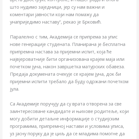
што нудимо заједници, јер су нам важни и
коментари јавности који нам помажу да
унаприједимо наставу“, рекао је Брковић.
Паралелно с тим, Академија се припрема за упис
нове генерације студената. Планирана је бесплатна
припремна настава за пријемни испит, која ће
највјероватније бити организована крајем маја или
почетком јуна, након завршетка матурских обавеза.
Предаја докумената очекује се крајем јуна, док би
пријемни испити требало да буду одржани почетком
јула.
Са Академије поручују да су врата отворена за све
заинтересоване кандидате и њихове родитеље, који
могу добити детаљне информације о студијским
програмима, припремној настави и условима уписа,
уз јасну поруку да је циљ да се младима помогне да