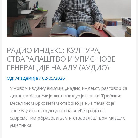
РАДИО ИНДЕКС: КУЛТУРА,
СТВАРАЛАШТВО И УПИС НОВЕ
ГЕНЕРАЦИЈЕ НА АЛУ (АУДИО)
Од:
Академија
/
02/05/2026
У новом издању емисије „Радио индекс“, разговор са
деканом Академије ликовних умјетности Требиње
Веселином Брковићем отворио је низ тема које
повезују богато културно насљеђе града са
савременим образовањем и стваралаштвом младих
умјетника.