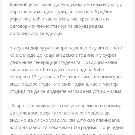
Брковић је нагласио да Академија има важну улогу у
образовању младих људи, не само као будућих
умјетника, већ и као слободних, креативних и
одговорних личности које ће својим радом
доприносити заједници.
У другом дијелу разговора најављене су активности
које слиједе до краја академске године и у сусрет
упису нове генерације студената. Традиционална
завршна изложба студентских радова биће
отворена 12. јуна, када ће јавност имати прилику да
види радове студената свих година, као и мастер
студија, те да се додијеле награде најуспјешнијима.
„Завршна изложба је за нас истовремено и прилика
да сагледамо резултате наставног процеса, да
видимо да ли смо урадили све што смо планирали,
али и да јавности покажемо шта радимо. То је једна
врста двоструке контроле, и нашег рада и онога