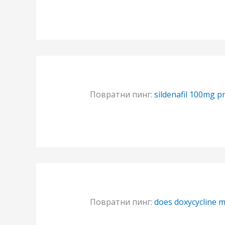
Повратни пинг:
sildenafil 100mg p
Повратни пинг:
does doxycycline m