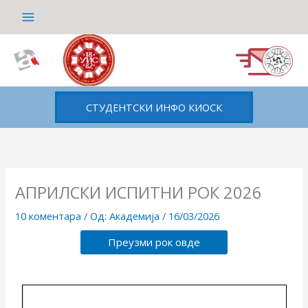
Пређи
на
садржај
СТУДЕНТСКИ ИНФО КИОСК
АПРИЛСКИ ИСПИТНИ РОК 2026
10 коментара
/ Од:
Академија
/
16/03/2026
Преузми рок овде