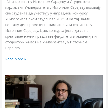
Универзитет у Источном Сарајеву и Студентски
парламент Универзитета у Источном Сарајеву позивају
све студенте да учествују у наградном конкурсу
Универзитет оком студената 2025. и на тај начин
постану дио промотивне кампање Универзитета у
Источном Сарајеву. Циљ конкурса јесте да се на
креативан начин представе факултети и академије и
студентски живот на Универзитету у Источном
Сарајеву.
Read More »
Три
деценије
високошколства
у
Требињу
–