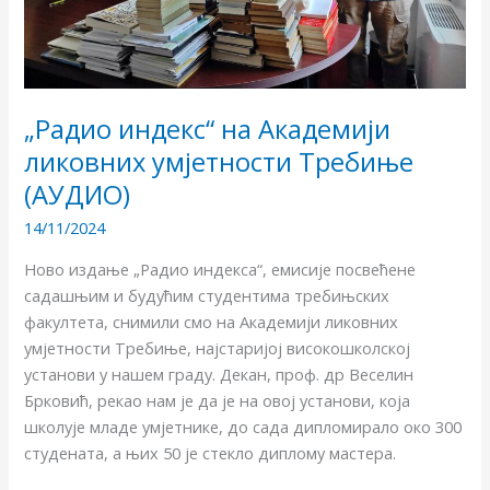
„Радио индекс“ на Академији
ликовних умјетности Требиње
(АУДИО)
14/11/2024
Ново издање „Радио индекса“, емисије посвећене
садашњим и будућим студентима требињских
факултета, снимили смо на Академији ликовних
умјетности Требиње, најстаријој високошколској
установи у нашем граду. Декан, проф. др Веселин
Брковић, рекао нам је да је на овој установи, која
школује младе умјетнике, до сада дипломирало око 300
студената, а њих 50 је стекло диплому мастера.