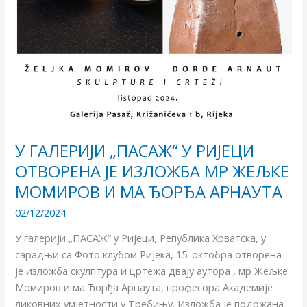
ЖЕЉКЕ
МОМИРОВ
И
МА
ЂОРЂА
АРНАУТА
У ГАЛЕРИЈИ „ПАСАЖ“ У РИЈЕЦИ
ОТВОРЕНА ЈЕ ИЗЛОЖБА МР ЖЕЉКЕ
МОМИРОВ И МА ЂОРЂА АРНАУТА
02/12/2024
У галерији „ПАСАЖ“ у Ријеци, Република Хрватска, у
сарадњи са Фото клубом Ријека, 15. октобра отворена
је изложба скулптура и цртежа двају аутора , мр Жељке
Момиров и ма Ђорђа Арнаута, професора Академије
ликовних умјетности у Требињу. Изложба је подржана