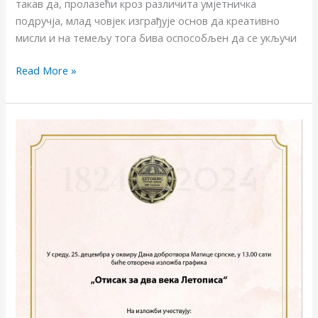
такав да, пролазећи кроз различита умјетничка
подручја, млад човјек изграђује основ да креативно
мисли и на темељу тога бива оспособљен да се укључи
Read More »
У
СВЕЧАНОМ
ХОЛУ
ЗДАЊА
МАТИЦЕ
СРПСКЕ
У
НОВОМ
САДУ
ОТВОРЕНА
ЈЕ
ИЗЛОЖБА