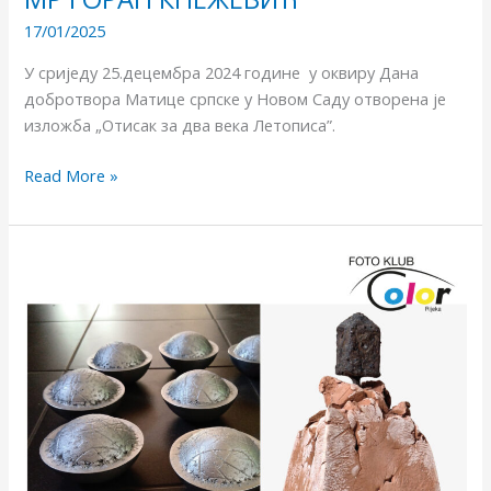
17/01/2025
У сриједу 25.децембра 2024 године у оквиру Дана
добротвора Матице српске у Новом Саду отворена је
изложба „Отисак за два века Летописа”.
Read More »
У
ГАЛЕРИЈИ
„ПАСАЖ“
У
РИЈЕЦИ
ОТВОРЕНА
ЈЕ
ИЗЛОЖБА
МР