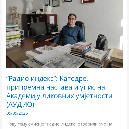
припремна
настава
и
упис
на
Академију
ликовних
умјетности
(АУДИО)
“Радио индекс”: Kатедре,
припремна настава и упис на
Академију ликовних умјетности
(АУДИО)
05/05/2025
Нову тему емисије “Радио индекс” отворили смо на