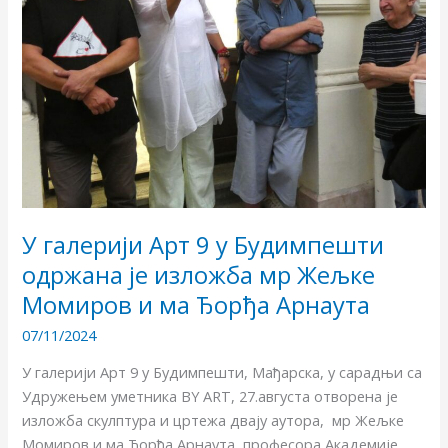
Будимпешти
одржана
је
изложба
мр
Жељке
Момиров
и
ма
Ђорђа
У галерији Арт 9 у Будимпешти
Арнаута
одржана је изложба мр Жељке
Момиров и ма Ђорђа Арнаута
07/11/2024
У галерији Арт 9 у Будимпешти, Мађарска, у сарадњи са
Удружењем уметника BY ART, 27.августа отворена је
изложба скулптура и цртежа двају аутора, мр Жељке
Момиров и ма Ђорђа Арнаута, професора Академије