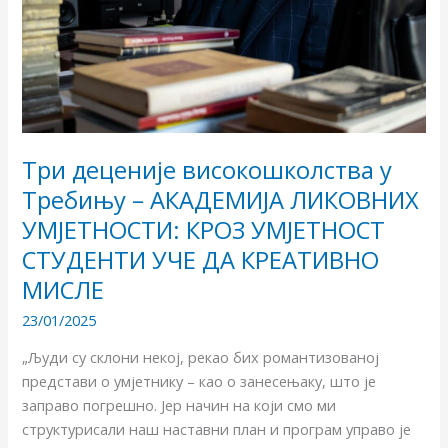
АКАДЕМИЈА
ЛИКОВНИХ
УМЈЕТНОСТИ:
КРОЗ
УМЈЕТНОСТ
СТУДЕНТИ
УЧЕ
Три деценије високошколства у
ДА
Требињу – АКАДЕМИЈА ЛИКОВНИХ
КРЕАТИВНО
УМЈЕТНОСТИ: КРОЗ УМЈЕТНОСТ
МИСЛЕ
СТУДЕНТИ УЧЕ ДА КРЕАТИВНО
МИСЛЕ
23/01/2025
„Људи су склони некој, рекао бих романтизованој
представи о умјетнику – као о занесењаку, што је
заправо погрешно. Јер начин на који смо ми
структурисали наш наставни план и програм управо је