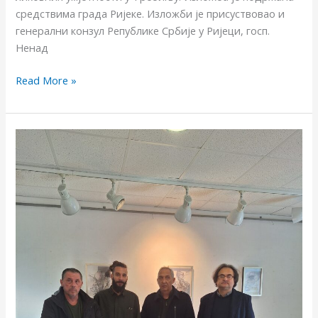
средствима града Ријеке. Изложби је присуствовао и
генерални конзул Републике Србије у Ријеци, госп.
Ненад
Read More »
НИКОЛА
КАРАДЕГЛИЋ
ОДБРАНА
ЗАВРШНОГ
МАСТЕР
РАДА
ЕКСПЕРИМЕНТ
У
ГРАФИЦИ,
НОВИ
ЦРТАЧКИ