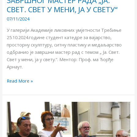
ЗАВРШНOГ МАСТЕР РАДА „ЈA.
СВЕТ. СВЕТ У МЕНИ, ЈА У СВЕТУ“
07/11/2024
У галерији Академије ликовних умјетности Требиње
25.10.2024.године студент катедре за вајарство,
просторну скулптуру, ситну пластику и медаљарство
одбранио је завршни мастер рад с темом „ Ја. Свет.
Свет у мени, ја у свету.“. Ментор: Проф. ма Ђорђе
Арнаут.
Read More »
У
галерији
Арт
9
у