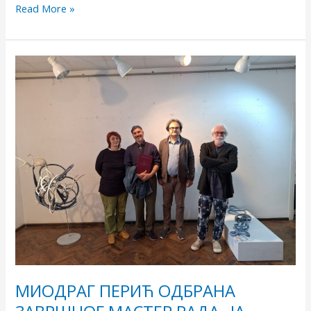
Read More »
МИОДРАГ
ПЕРИЋ
ОДБРАНА
ЗАВРШНOГ
МАСТЕР
РАДА
„ЈA.
СВЕТ.
СВЕТ
У
МЕНИ,
ЈА
У
СВЕТУ“
МИОДРАГ ПЕРИЋ ОДБРАНА