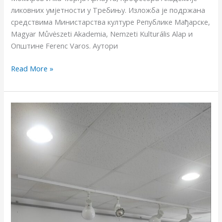
ликовних умјетности у Требињу. Изложба је подржана
средствима Министарства културе Републике Мађарске,
Magyar Můvėszeti Akademia, Nemzeti Kulturális Alap и
Општине Ferenc Varos. Аутори
Read More »
ДОРОТЕЈА
МАТОВИЋ
ОДБРАНА
ЗАВРШНОГ
МАСТЕР
РАДА
ЕКСПЕРИМЕНТ
КРОЗ
КЛАСИЧНЕ
ГРАФИЧКЕ