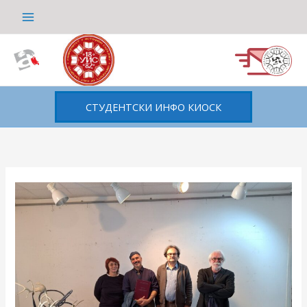
Пређи
на
садржај
СТУДЕНТСКИ ИНФО КИОСК