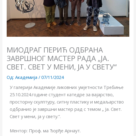
МИОДРАГ ПЕРИЋ ОДБРАНА
ЗАВРШНOГ МАСТЕР РАДА „ЈA.
СВЕТ. СВЕТ У МЕНИ, ЈА У СВЕТУ“
Од:
Академија
/
07/11/2024
У галерији Академије ликовних умјетности Требиње
25.10.2024.године студент катедре за вајарство,
просторну скулптуру, ситну пластику и медаљарство
одбранио је завршни мастер рад с темом „ Ја. Свет.
Свет у мени, ја у свету.“.
Ментор: Проф. ма Ђорђе Арнаут.