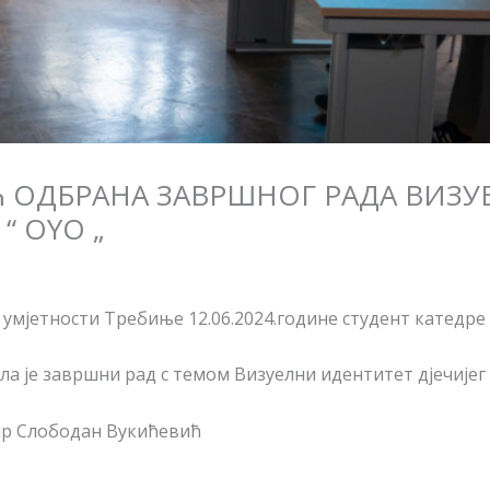
 ОДБРАНА ЗАВРШНОГ РАДА ВИЗУ
“ ОYO „
 умјетности Требиње 12.06.2024.године студент катедре
е завршни рад с темом Визуелни идентитет дјечијег ТВ
р Слободан Вукићевић