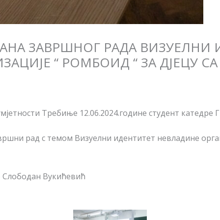
РАНА ЗАВРШНОГ РАДА ВИЗУЕЛНИ
АЦИЈЕ “ РОМБОИД “ ЗА ДЈЕЦУ С
умјетности Требиње 12.06.2024.године студент катедре 
ршни рад с темом Визуелни идентитет невладине орган
 Слободан Вукићевић