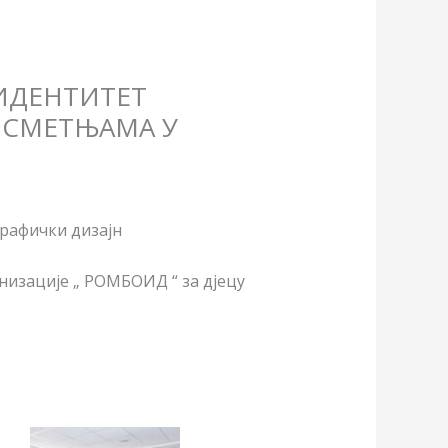
 ИДЕНТИТЕТ
А СМЕТЊАМА У
Графички дизајн
изације „ РОМБОИД “ за дјецу