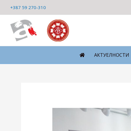
Пређи
+387 59 270-310
на
садржај
АКТУЕЛНОСТИ