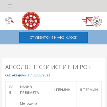
Пређи
на
садржај
СТУДЕНТСКИ ИНФО КИОСК
AПСОЛВЕНТСКИ ИСПИТНИ РОК
Од:
Академија
/
03/03/2022
Р/
НАЗИВ
I
ТЕРМИН
II
ТЕРМИН
Б
ПРЕДМЕТА
Методика