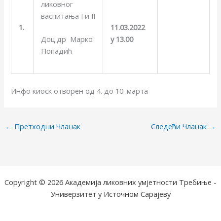
ликовног
васпитања I и II
1.
11.03.2022
Доц.др Марко
у 13.00
Попадић
Инфо киоск отворен од 4. до 10 .марта
←
Претходни Чланак
Следећи Чланак
→
Copyright © 2026 Академија ликовних умјетности Требиње -
Универзитет у Источном Сарајеву