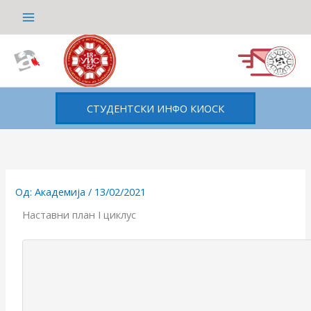
Пређи
на
садржај
СТУДЕНТСКИ ИНФО КИОСК
Од:
Академија
/
13/02/2021
Наставни план I циклус