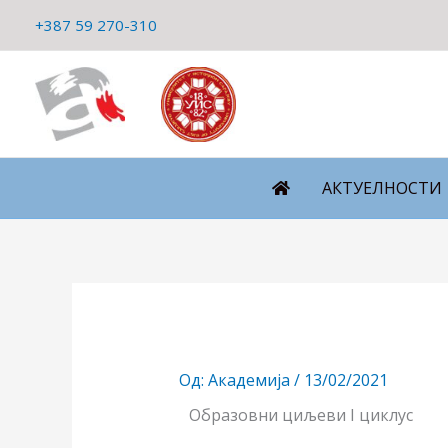
Пређи
+387 59 270-310
на
садржај
АКТУЕЛНОСТИ
Од:
Академија
/
13/02/2021
Образовни циљеви I циклус