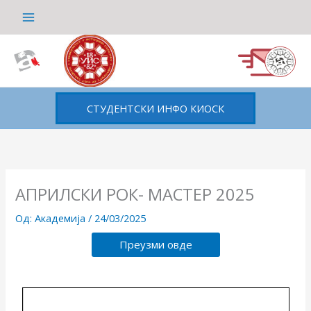
Пређи
на
садржај
СТУДЕНТСКИ ИНФО КИОСК
АПРИЛСКИ РОК- МАСТЕР 2025
Од:
Академија
/
24/03/2025
Преузми овде