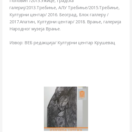
Поповић“/2013.Ужице, Градска
галериј/2013.Требиње, АЛУ Требиње/2015.Требиње,
Културни центар/ 2016. Београд, Блок галлерy /
2017.Апатин, Културни центар/ 2018. Врање, галерија
Народног музеја Врање.
Извор: ВЕБ редакција/ Културни центар Крушевац