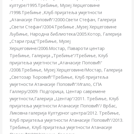
културе/1995.Требиње, Музеј Херцеговине
/1998.Требиње ,Клуб пријатеља умјетности
„Атанасије Поповић“/2000.Свети Стефан, Галерија
„Свети Стефан“/2004.Требиње ,Музеј Херцеговине
Љубиње, Народна библиотека/2005.Котор, Галерија
„Стари град“Требиње, Музеј
Херцеговине/2006.Мостар, Павароти центар
Требиње, Галерија „Требиње“/Требиње, Клуб
пријатеља умјетности „Атанасије Поповић“
/2008.Требиње, Музеј Херцеговине/Мостар, Галерија
„Светозар Ћоровић“Требиње, Клуб пријатеља
умјетности Атанасије Поповић“/Игало, СПА
Галлерy/2009. Подгорица, Центар савремене
умјетности,Галерија „Центар“/2011. Требиње, Клуб
пријатеља умјетности Атанасије Поповић“/ Врбас,
Ликовна галерија Културног центра/2012. Требиње,
Клуб пријатеља умјетности Атанасије Поповић“/2013.
Требиње, Клуб пријатеља умјетности Атанасије