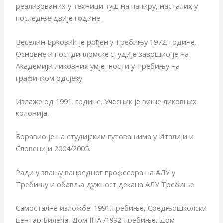
реализованих у техници туш на папиру, насталих у
последње двије године.
Веселин Брковић је рођен у Требињу 1972. године.
Основне и постдипломске студије завршио је на
Академији ликовних умјетности у Требињу на
графичком одсјеку.
Излаже од 1991. године. Учесник је више ликовних
колонија.
Боравио је на студијским путовањима у Италији и
Словенији 2004/2005.
Ради у звању ванредног професора на АЛУ у
Требињу и обавља дужност декана АЛУ Требиње.
Самосталне изложбе: 1991.Требиње, Средњошколски
центар Билећа, Дом ЈНА /1992.Требиње, Дом