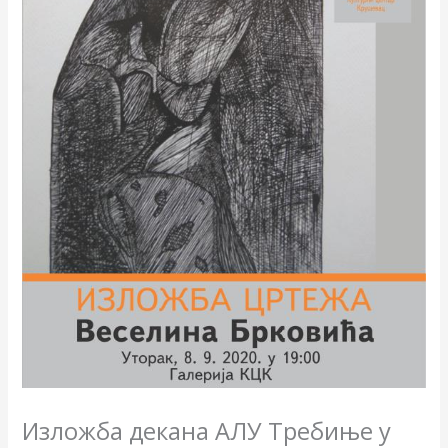
Изложба декана АЛУ Требиње у