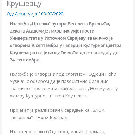
Крушевцу
Од:
Академија
/
09/09/2020
Изложба „Цртежи“ аутора Веселина Брковића,
декана Академије ликовних умјетности
Универзитета у Источном Сарајеву, званично је
отворена 9. септембра у Галерији Културног центра
Крушевац и посјетиоци ће моћи да је погледају до
24. септембра.
Изложба је отворена под слоганом „Одјеци Ноћи
музеја“, с обзиром да је првобитнно била дио
званичног програма манифестације „Ноћ музеја“ у
оквиру Културног центра Крушевац.
Пројекат је реализован у сарадњи са „БЛОК
галеријом“ – Нови Београд.
Изложено је око 60 цртежа, мањег формата,